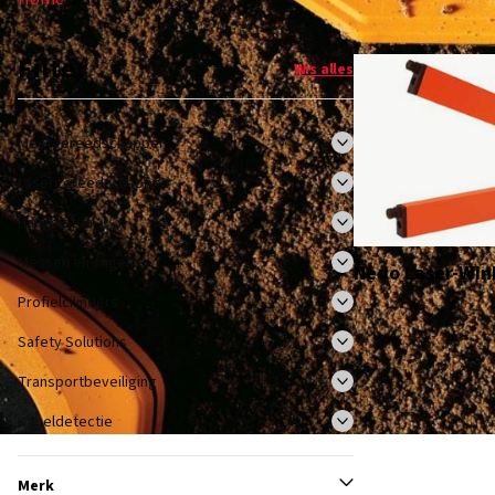
Filter
Wis alles
Meetgereedschappen
Lasergereedschappen
Hangsloten
Messen en zagen
Nedo Laser-Win
Profielcilinders
Safety Solutions
Transportbeveiliging
Kabeldetectie
Merk