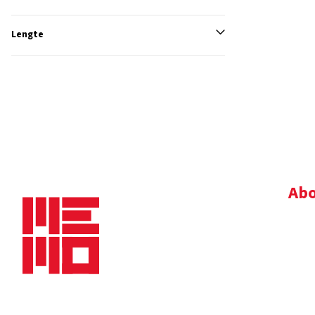
Lengte
Abo
Bedr
Nie
Dow
Vac
Alg
Maaskade 20, 5347 KD Oss