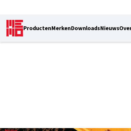
Producten
Merken
Downloads
Nieuws
Over
2 st
Home
/
2 st