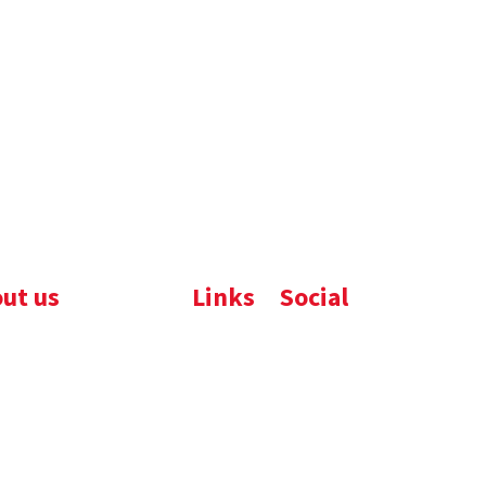
ut us
Links
Social
ijfsbrochure
Komelon
LinkedIn
uws
Nedo
nloads
atures
emene voorwaarden