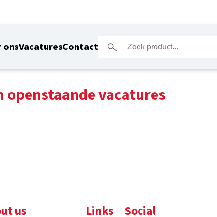
 ons
Vacatures
Contact
n openstaande vacatures
ut us
Links
Social