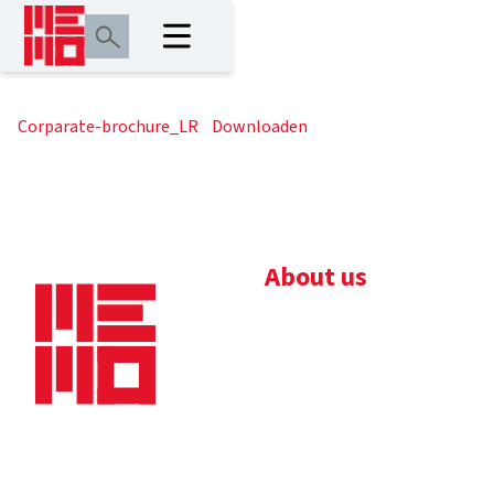
Corparate-brochure_LR
Downloaden
About us
Bedrijfsbrochure
Nieuws
Downloads
Vacatures
Algemene
Maaskade 20, 5347 KD
voorwaarden