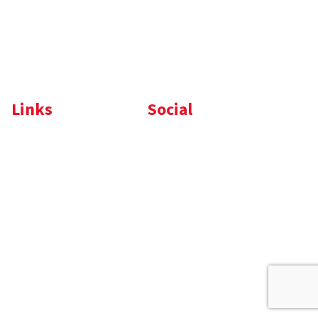
Oss
Tel.
+31 (0)412 632 032
E-mail
info@memo-oss.nl
K.v.K.: 16082740
Links
Social
Komelon
LinkedIn
Nedo