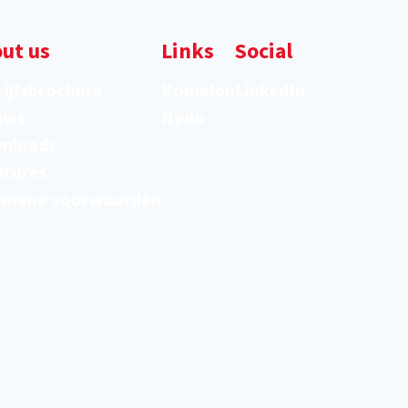
ut us
Links
Social
ijfsbrochure
Komelon
LinkedIn
uws
Nedo
nloads
atures
emene voorwaarden