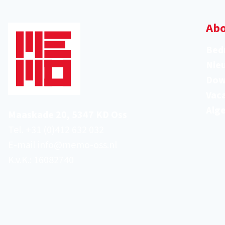
Abo
Bedr
Nie
Dow
Vac
Alg
Maaskade 20, 5347 KD Oss
Tel.
+31 (0)412 632 032
E-mail
info@memo-oss.nl
K.v.K.: 16082740