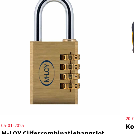
20-
Ko
05-01-2025
M-LOY Cijfercombinatiehangslot