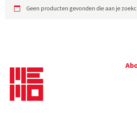
Geen producten gevonden die aan je zoekcr
Abo
Bedr
Nie
Dow
Vac
Alg
Maaskade 20, 5347 KD Oss
Tel.
+31 (0)412 632 032
E-mail
info@memo-oss.nl