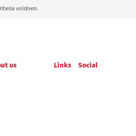
iteria voldoen.
ut us
Links
Social
ijfsbrochure
Komelon
LinkedIn
uws
Nedo
nloads
atures
emene voorwaarden