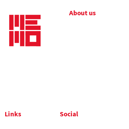
About us
Bedrijfsbrochure
Nieuws
Downloads
Vacatures
Algemene
Maaskade 20, 5347 KD
voorwaarden
Oss
Tel.
+31 (0)412 632 032
E-mail
info@memo-oss.nl
K.v.K.: 16082740
Links
Social
Komelon
LinkedIn