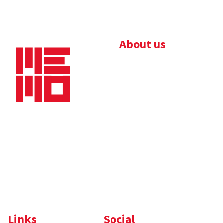
About us
Bedrijfsbrochure
Nieuws
Downloads
Vacatures
Algemene
Maaskade 20, 5347 KD
voorwaarden
Oss
Tel.
+31 (0)412 632 032
E-mail
info@memo-oss.nl
K.v.K.: 16082740
Links
Social