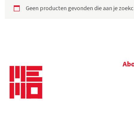
Geen producten gevonden die aan je zoekcr
Abo
Bedr
Nie
Dow
Vac
Alg
Maaskade 20, 5347 KD Oss
Tel.
+31 (0)412 632 032
E-mail
info@memo-oss.nl