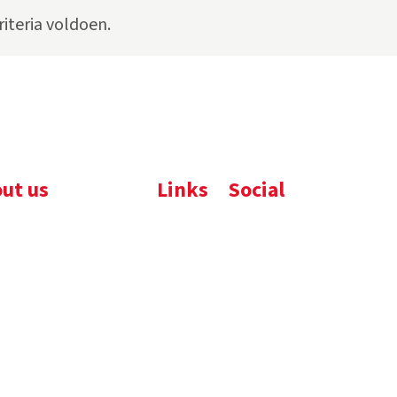
iteria voldoen.
ut us
Links
Social
ijfsbrochure
Komelon
LinkedIn
uws
Nedo
nloads
atures
emene voorwaarden