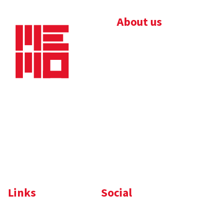
About us
Bedrijfsbrochure
Nieuws
Downloads
Vacatures
Algemene
Maaskade 20, 5347 KD
voorwaarden
Oss
Tel.
+31 (0)412 632 032
E-mail
info@memo-oss.nl
K.v.K.: 16082740
Links
Social
Komelon
LinkedIn