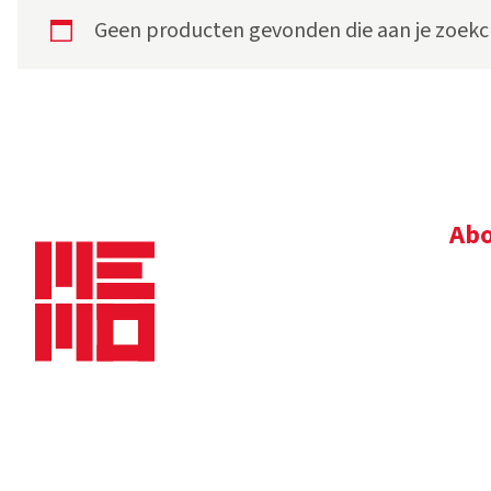
Geen producten gevonden die aan je zoekcr
Abo
Bedr
Nie
Dow
Vac
Alg
Maaskade 20, 5347 KD Oss
Tel.
+31 (0)412 632 032
E-mail
info@memo-oss.nl