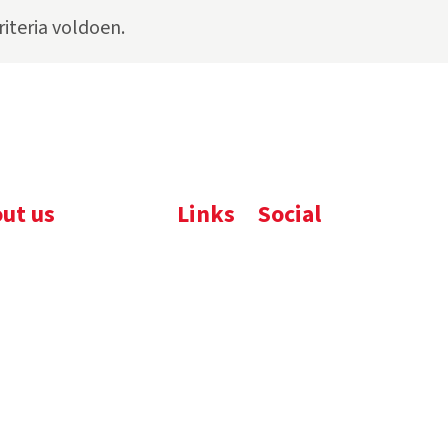
iteria voldoen.
ut us
Links
Social
ijfsbrochure
Komelon
LinkedIn
uws
Nedo
nloads
atures
emene voorwaarden