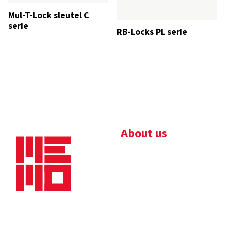
Mul-T-Lock sleutel C
serie
RB-Locks PL serie
About us
Bedrijfsbrochure
Nieuws
Downloads
Vacatures
Algemene
Maaskade 20, 5347 KD