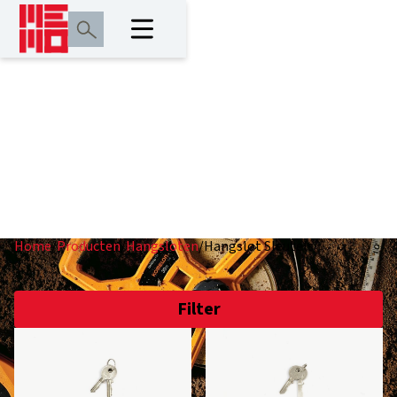
Hangslot Sleutels
Home
/
Producten
/
Hangsloten
/
Hangslot Sleutels
Filter