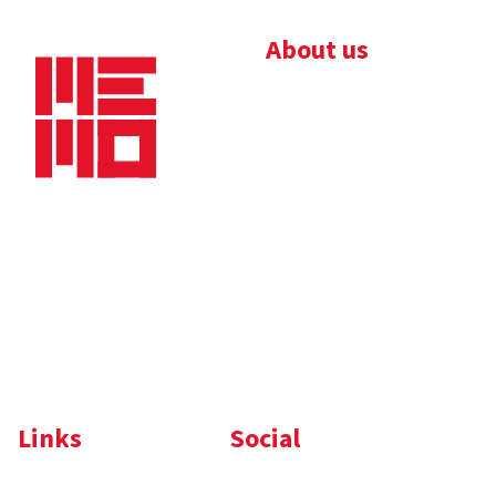
About us
Bedrijfsbrochure
Nieuws
Downloads
Vacatures
Algemene
Maaskade 20, 5347 KD
voorwaarden
Oss
Tel.
+31 (0)412 632 032
E-mail
info@memo-oss.nl
K.v.K.: 16082740
Links
Social
Komelon
LinkedIn