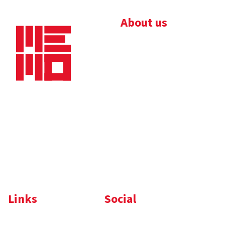
About us
Bedrijfsbrochure
Nieuws
Downloads
Vacatures
Algemene
Maaskade 20, 5347 KD
voorwaarden
Oss
Tel.
+31 (0)412 632 032
E-mail
info@memo-oss.nl
K.v.K.: 16082740
Links
Social
Komelon
LinkedIn