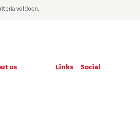
iteria voldoen.
ut us
Links
Social
ijfsbrochure
Komelon
LinkedIn
uws
Nedo
nloads
atures
emene voorwaarden