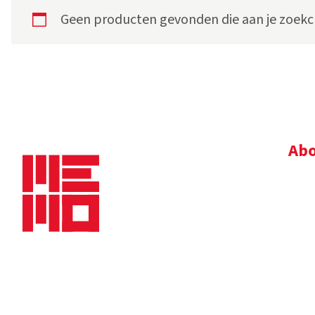
Geen producten gevonden die aan je zoekcr
Abo
Bedr
Nie
Dow
Vac
Alg
Maaskade 20, 5347 KD Oss
Tel.
+31 (0)412 632 032
E-mail
info@memo-oss.nl