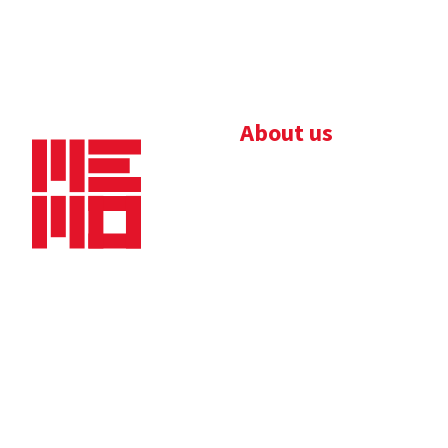
About us
Bedrijfsbrochure
Nieuws
Downloads
Vacatures
Algemene
Maaskade 20, 5347 KD
voorwaarden
Oss
Tel.
+31 (0)412 632 032
E-mail
info@memo-oss.nl
K.v.K.: 16082740