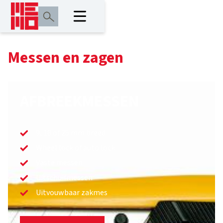
Messen en zagen
AFBREEKMESSEN
9, 18 of 25 mm breed
Wheel lock of auto lock
Vaste messen
Uitschuifmessen
Uitvouwbaar zakmes