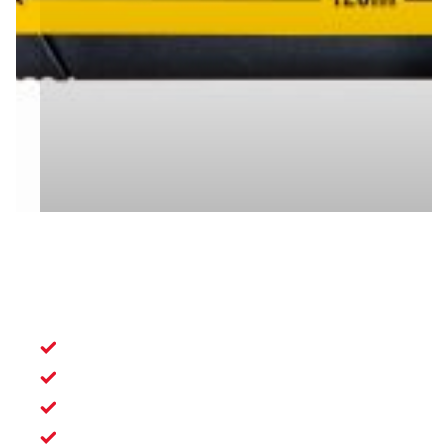
ZAGEN
Roestbestendig
Telescopische zagen
PVC , gips en Timmermanszaag
Reservebladen