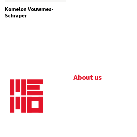
Komelon Vouwmes-
Schraper
About us
Bedrijfsbrochure
Nieuws
Downloads
Vacatures
Algemene
Maaskade 20, 5347 KD
voorwaarden