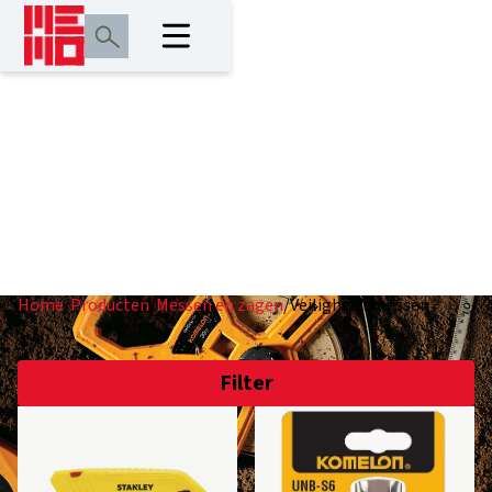
Veiligheidsmessen
Home
/
Producten
/
Messen en zagen
/
Veiligheidsmessen
Filter