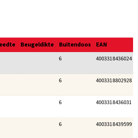
eedte
Beugeldikte
Buitendoos
EAN
6
4003318436024
6
4003318802928
6
4003318436031
6
4003318439599