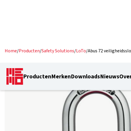
Home
/
Producten
/
Safety Solutions
/
LoTo
/
Abus 72 veiligheidssl
Producten
Merken
Downloads
Nieuws
Over