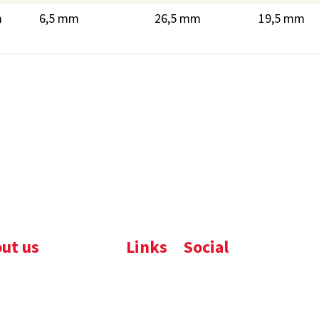
m
6,5 mm
26,5 mm
19,5 mm
ut us
Links
Social
ijfsbrochure
Komelon
LinkedIn
uws
Nedo