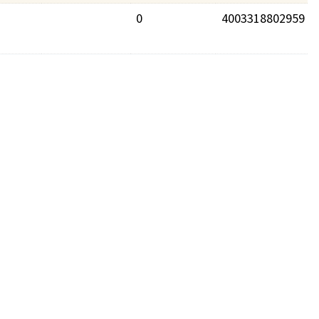
0
4003318802959