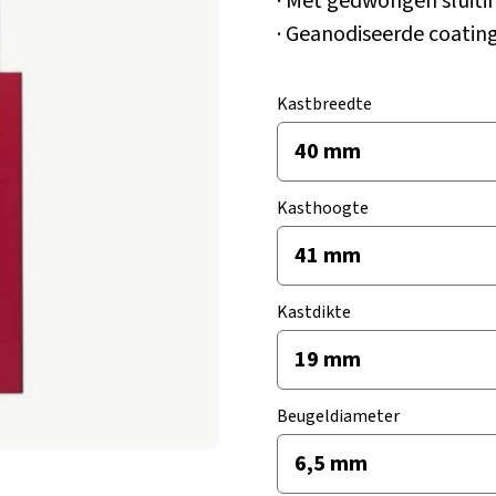
· Met gedwongen sluiti
· Geanodiseerde coatin
Kastbreedte
Kasthoogte
Kastdikte
Beugeldiameter