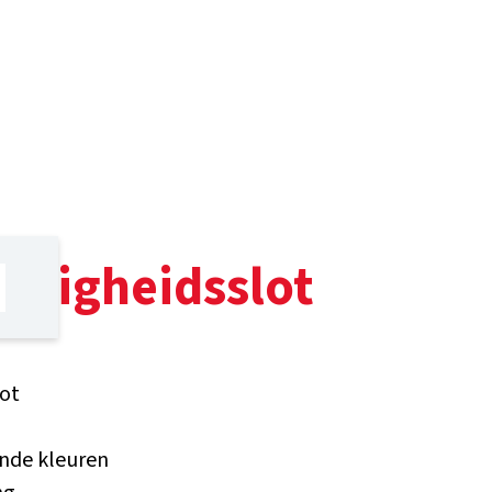
eiligheidsslot
lot
lende kleuren