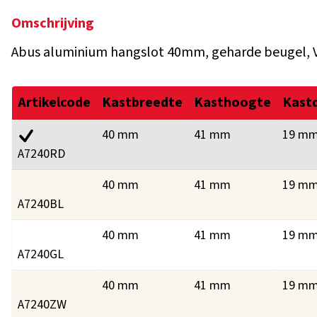
Omschrijving
Abus aluminium hangslot 40mm, geharde beugel, VS,
Artikelcode
Kastbreedte
Kasthoogte
Kastd
40 mm
41 mm
19 m
A7240RD
40 mm
41 mm
19 m
A7240BL
40 mm
41 mm
19 m
A7240GL
40 mm
41 mm
19 m
A7240ZW