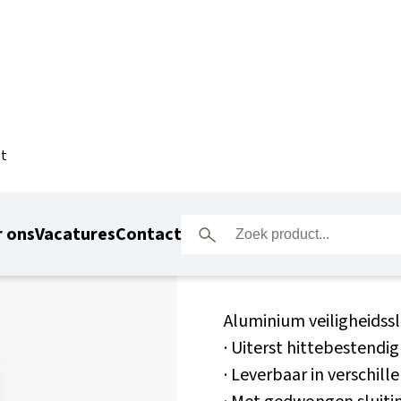
ot
Abus 72 v
 ons
Vacatures
Contact
Aluminium veiligheidss
· Uiterst hittebestendig
· Leverbaar in verschil