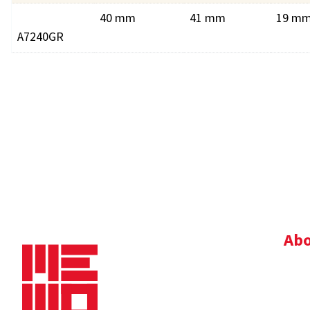
40 mm
41 mm
19 m
A7240GR
Abo
Bedr
Nie