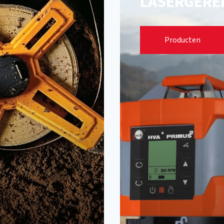
LASERGERE
Laserafstandsm
Producten
Punt- en lijnlase
Rotatielasers
Laserontvanger
Statieven + acce
Kalibratie appar