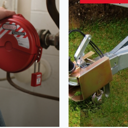
Containerslote
Hardstalen ket
Wielklemmen