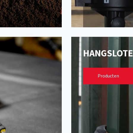
HANGSLOT
Messing hangsl
Producten
RVS hangsloten
Discushangslot
Cijfercombinati
Pantserhangslo
Sleutels en acce