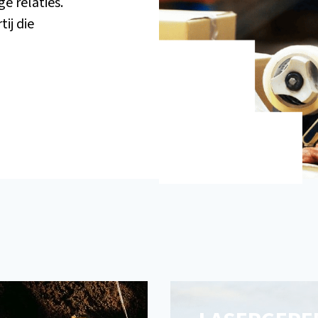
e relaties.
ij die