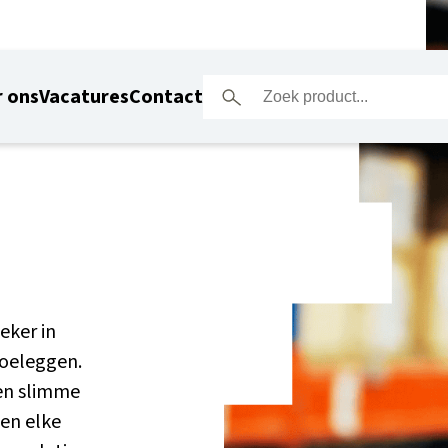
 ons
Vacatures
Contact
eker in
 toeleggen.
Een slimme
men elke