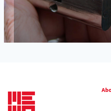
Abo
Bedr
Nie