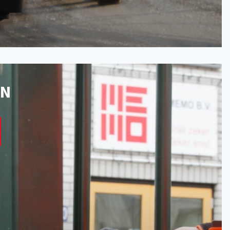
EN
oten
en
ehangsloten
ten
ssoires