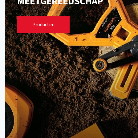
MEETGEREEDSCHAP
Meetbanden
Producten
Peillinten en meetlinten
Rolbandmaten
Waterpassen
Linialen en duimstokken
Meetwielen en slaglijnmolens
Omtrekgereedschap en meetstokken