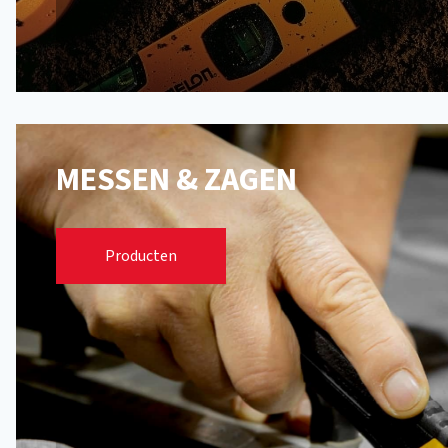
MESSEN & ZAGEN
Afbreekmessen
Producten
Japanse zagen
PVC & Houtzagen
Reservemessen