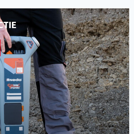
CTIE
m