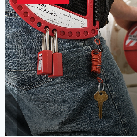
Sloten / kasten
Kabelvergrendeling / klepafsluiters
Stroomonderbrekers
Circuitbrekers / wandschakelaar
Lockoutstations
Koffer / tas