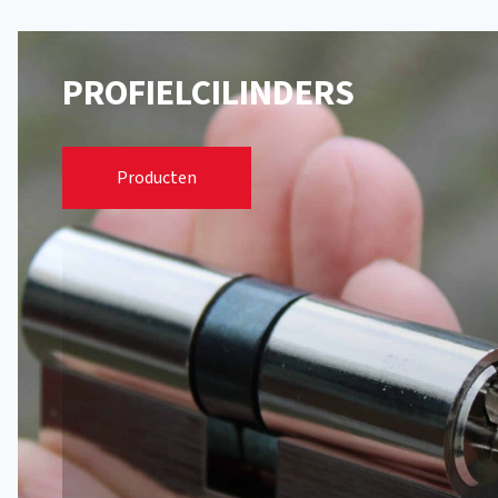
PROFIELCILINDERS
Europrofielcilinders
Producten
Universele automatencilinders
Sleutels Europrofielcilinders