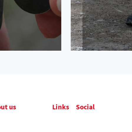
ut us
Links
Social
ijfsbrochure
Komelon
LinkedIn
uws
Nedo