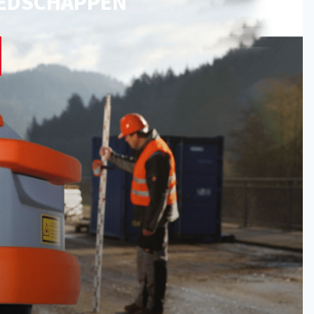
EDSCHAPPEN
eters
rs
s
ssoires
atuur lasers