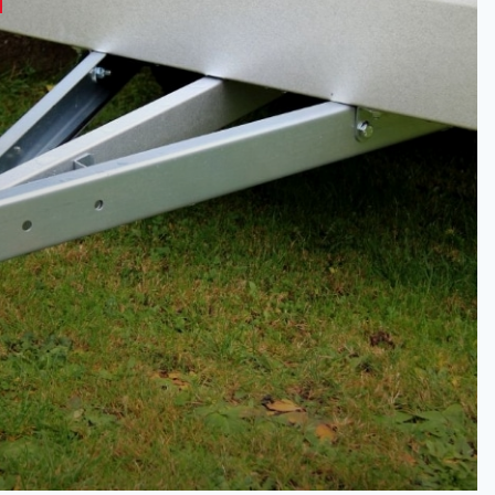
n
tingen