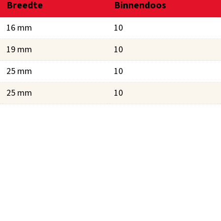
Breedte
Binnendoos
16 mm
10
19 mm
10
25 mm
10
25 mm
10