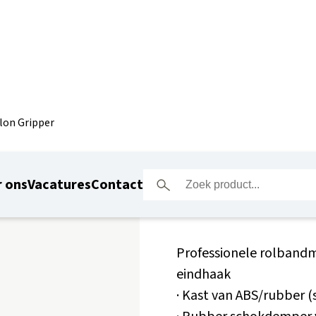
on Gripper
Komelon 
 ons
Vacatures
Contact
Professionele rolbandm
eindhaak
· Kast van ABS/rubber (