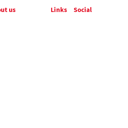
ut us
Links
Social
ijfsbrochure
Komelon
LinkedIn
uws
Nedo
nloads
atures
emene voorwaarden