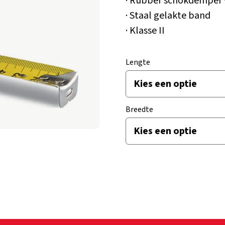
· Rubber schokdemper 
· Staal gelakte band
· Klasse II
Lengte
Breedte