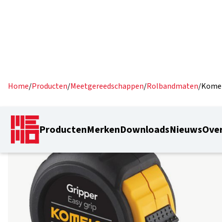
Home
/
Producten
/
Meetgereedschappen
/
Rolbandmaten
/
Komel
Producten
Merken
Downloads
Nieuws
Over