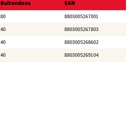
Buitendoos
EAN
80
8803005267001
40
8803005267803
40
8803005268602
40
8803005269104