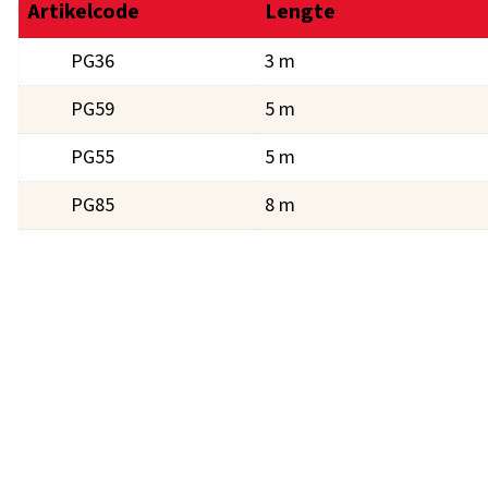
Artikelcode
Lengte
PG36
3 m
PG59
5 m
PG55
5 m
PG85
8 m