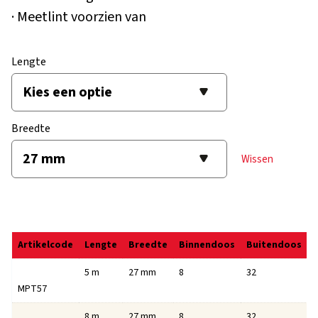
· Meetlint voorzien van
Lengte
Breedte
Wissen
Artikelcode
Lengte
Breedte
Binnendoos
Buitendoos
5 m
27 mm
8
32
8
MPT57
8 m
27 mm
8
32
8