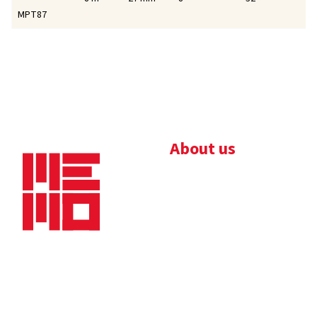
MPT87
About us
Bedrijfsbrochure
Nieuws
Downloads
Vacatures
Algemene
Maaskade 20, 5347 KD
voorwaarden
Oss
Tel.
+31 (0)412 632 032