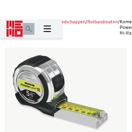
Home
/
Producten
/
Meetgereedschappen
/
Rolbandmaten
/
Kome
Power
Hi-Viz