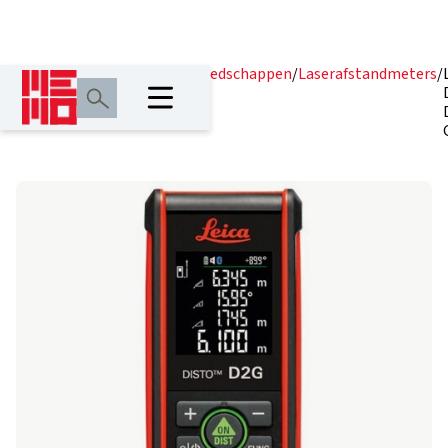
Home
/
Producten
/
Lasergereedschappen
/
Laserafstandmeters
/