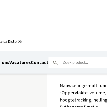
Leica Disto D5
Leica Dis
 ons
Vacatures
Contact
Nauwkeurige multifunc
· Oppervlakte, volume, 
hoogtetracking, helling