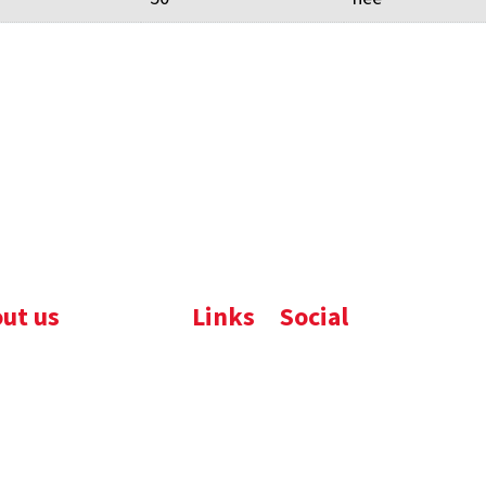
ut us
Links
Social
ijfsbrochure
Komelon
LinkedIn
uws
Nedo
nloads
atures