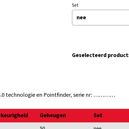
Set
Geselecteerd product
5.0 technologie en Pointfinder, serie nr: …………
keurigheid
Geheugen
Set
50
nee