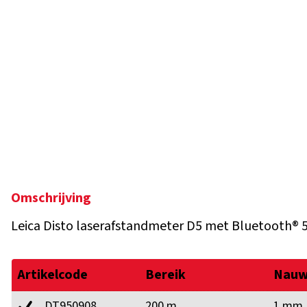
Omschrijving
Leica Disto laserafstandmeter D5 met Bluetooth® 
Artikelcode
Bereik
Nauw
DT950908
200 m
1 mm