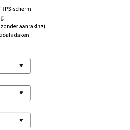
,4″ IPS-scherm
ng
 zonder aanraking)
 zoals daken