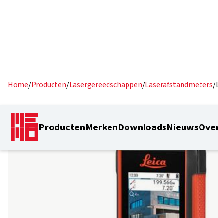
Home
/
Producten
/
Lasergereedschappen
/
Laserafstandmeters
/
Producten
Merken
Downloads
Nieuws
Over