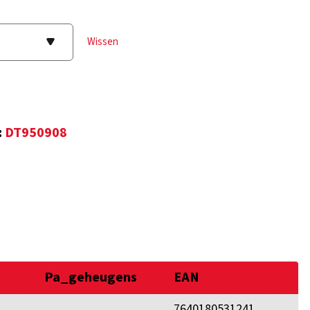
Wissen
:
DT950908
Pa_geheugens
EAN
7640180531241