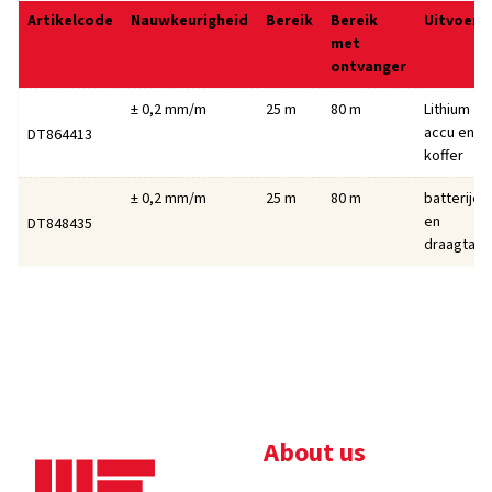
Artikelcode
Nauwkeurigheid
Bereik
Bereik
Uitvoeri
met
ontvanger
± 0,2 mm/m
25 m
80 m
Lithium
accu en
DT864413
koffer
± 0,2 mm/m
25 m
80 m
batterijen
en
DT848435
draagtas
About us