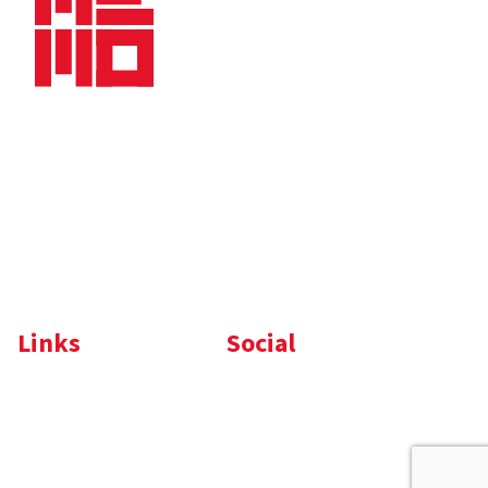
Bedrijfsbrochure
Nieuws
Downloads
Vacatures
Algemene
Maaskade 20, 5347 KD
voorwaarden
Oss
Tel.
+31 (0)412 632 032
E-mail
info@memo-oss.nl
K.v.K.: 16082740
Links
Social
Komelon
LinkedIn
Nedo