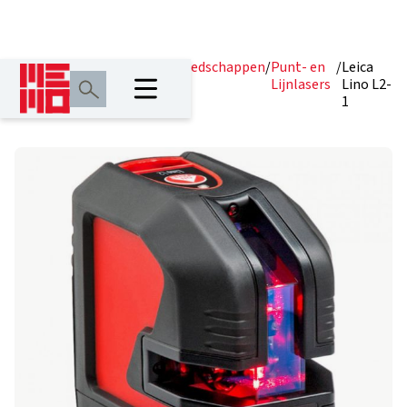
Home
/
Producten
/
Lasergereedschappen
/
Punt- en
/
Leica
Lijnlasers
Lino L2-
1