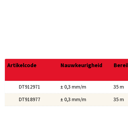
Artikelcode
Nauwkeurigheid
Berei
DT912971
± 0,3 mm/m
35 m
DT918977
± 0,3 mm/m
35 m