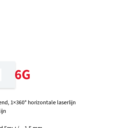
o L6G
rend, 1×360° horizontale laserlijn
ijn