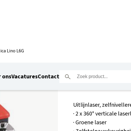
ica Lino L6G
Leica Lin
 ons
Vacatures
Contact
Uitlijnlaser, zelfnivelle
· 2 x 360° verticale laserl
· Groene laser