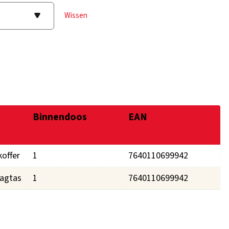
Wissen
Binnendoos
EAN
koffer
1
7640110699942
aagtas
1
7640110699942