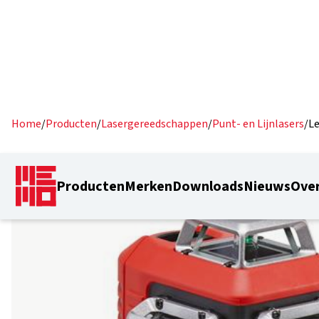
Home
/
Producten
/
Lasergereedschappen
/
Punt- en Lijnlasers
/
Le
Producten
Merken
Downloads
Nieuws
Over