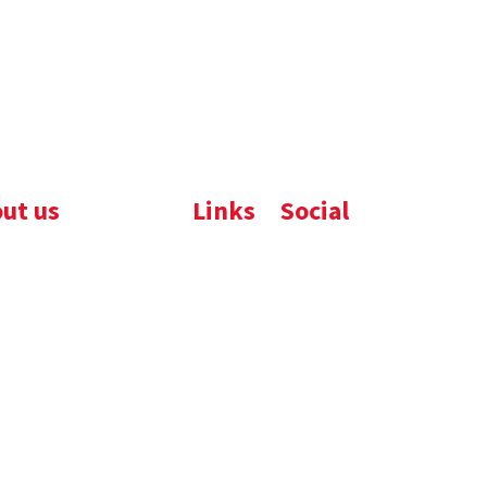
ut us
Links
Social
ijfsbrochure
Komelon
LinkedIn
uws
Nedo
nloads
atures
emene voorwaarden