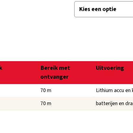
k
Bereik met
Uitvoering
ontvanger
70 m
Lithium accu en 
70 m
batterijen en dr