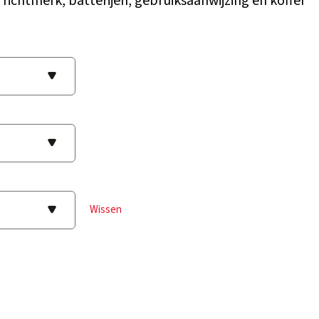
 richtmerk, batterijen, gebruiksaanwijzing en koffer
Wissen