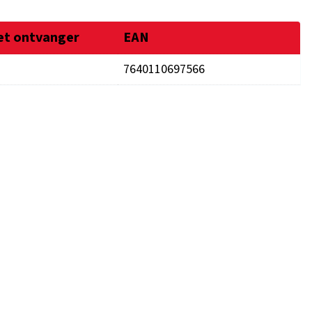
et ontvanger
EAN
7640110697566