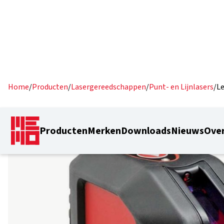
Home
/
Producten
/
Lasergereedschappen
/
Punt- en Lijnlasers
/
Le
Producten
Merken
Downloads
Nieuws
Over