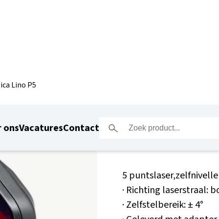
ica Lino P5
Leica Lin
 ons
Vacatures
Contact
5 puntslaser,zelfnivell
· Richting laserstraal: b
· Zelfstelbereik: ± 4°