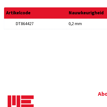
Artikelcode
Nauwkeurigheid
DT864427
0,2 mm
Abo
Bedr