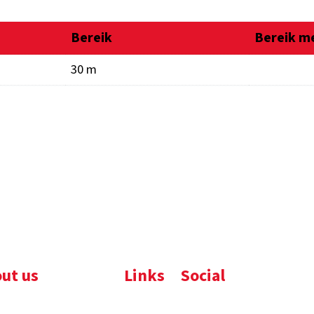
Bereik
Bereik m
30 m
ut us
Links
Social
ijfsbrochure
Komelon
LinkedIn