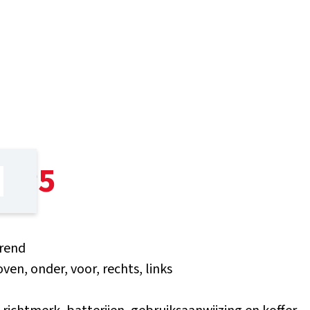
o P5
erend
oven, onder, voor, rechts, links