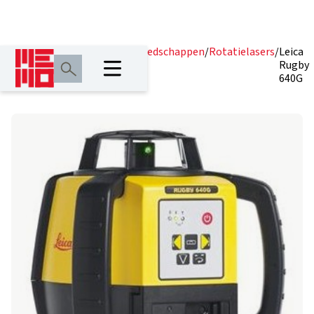
Home
/
Producten
/
Lasergereedschappen
/
Rotatielasers
/
Leica
Rugby
640G