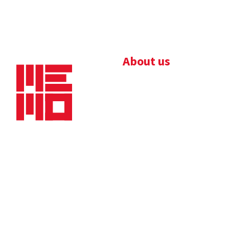
About us
Bedrijfsbrochure
Nieuws
Downloads
Vacatures
Algemene
Maaskade 20, 5347 KD
voorwaarden
Oss
Tel.
+31 (0)412 632 032
E-mail
info@memo-oss.nl
K.v.K.: 16082740