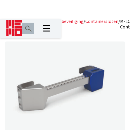
Home
/
Producten
/
Transportbeveiliging
/
Containersloten
/
M-L
Cont