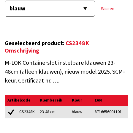
Wissen
Geselecteerd product:
CS2348K
Omschrijving
M-LOK Containerslot instelbare klauwen 23-
48cm (alleen klauwen), nieuw model 2025. SCM-
keur. Certificaat nr. ….
Artikelcode
Klembereik
Kleur
EAN
23-48 cm
blauw
8716656001101
CS2348K