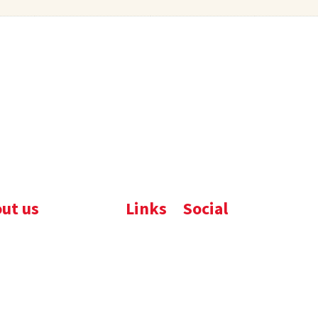
ut us
Links
Social
ijfsbrochure
Komelon
LinkedIn
uws
Nedo
nloads
atures