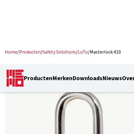
Home
/
Producten
/
Safety Solutions
/
LoTo
/
Masterlock 410
Producten
Merken
Downloads
Nieuws
Over