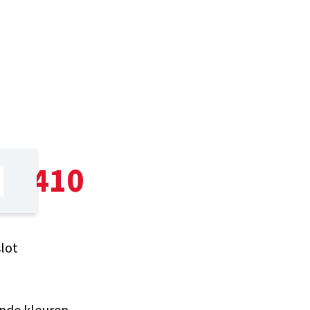
ck 410
lot