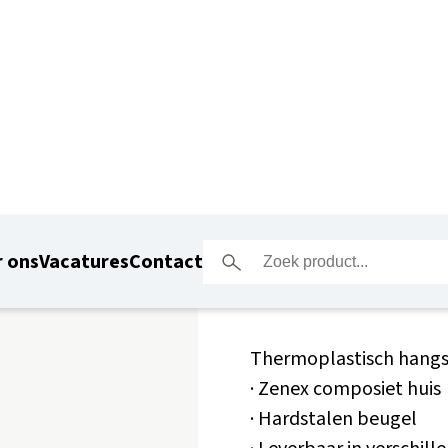
Masterlo
 ons
Vacatures
Contact
Thermoplastisch hangs
· Zenex composiet huis
· Hardstalen beugel