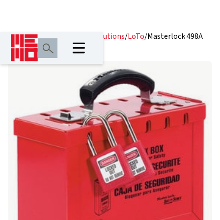
Home
/
Producten
/
Safety Solutions
/
LoTo
/
Masterlock 498A