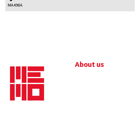
MA498A
About us
Bedrijfsbrochure
Nieuws
Downloads
Vacatures
Algemene
Maaskade 20, 5347 KD
voorwaarden
Oss
Tel.
+31 (0)412 632 032