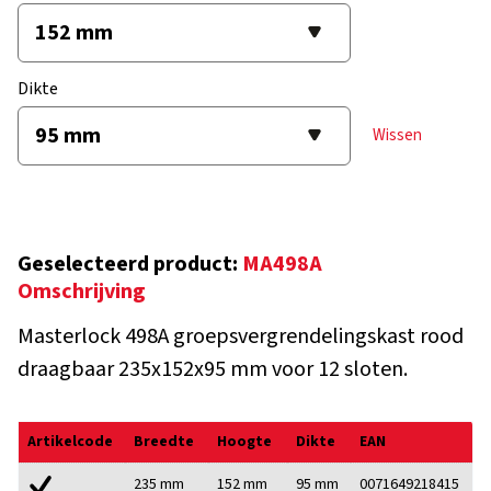
Dikte
Wissen
Geselecteerd product:
MA498A
Omschrijving
Masterlock 498A groepsvergrendelingskast rood
draagbaar 235x152x95 mm voor 12 sloten.
Artikelcode
Breedte
Hoogte
Dikte
EAN
235 mm
152 mm
95 mm
0071649218415