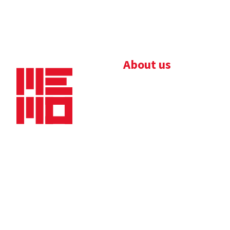
About us
Bedrijfsbrochure
Nieuws
Downloads
Vacatures
Algemene
Maaskade 20, 5347 KD
voorwaarden
Oss
Tel.
+31 (0)412 632 032
E-mail
info@memo-oss.nl
K.v.K.: 16082740