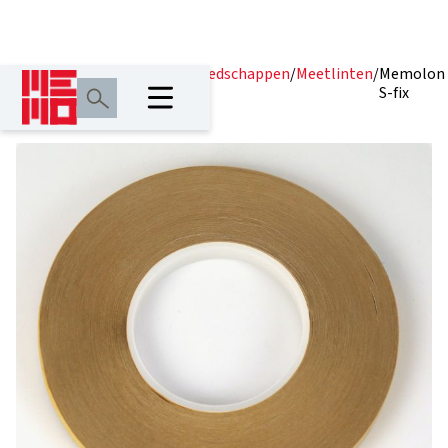
Home
/
Producten
/
Meetgereedschappen
/
Meetlinten
/
Memolon
S-fix