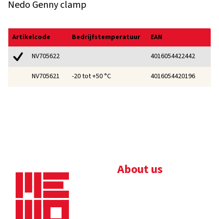
Nedo Genny clamp
Artikelcode
Bedrijfstemperatuur
EAN
4016054422442
NV705622
-20 tot +50 °C
4016054420196
NV705621
About us
Bedrijfsbrochure
Nieuws