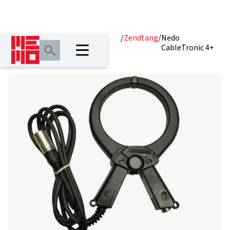
Home
/
Producten
/
Safety
/
Zendtang
/
Nedo
Solutions
CableTronic 4+