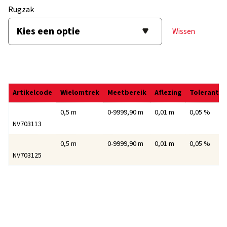
Rugzak
Wissen
Artikelcode
Wielomtrek
Meetbereik
Aflezing
Tolerantie
0,5 m
0-9999,90 m
0,01 m
0,05 %
NV703113
0,5 m
0-9999,90 m
0,01 m
0,05 %
NV703125