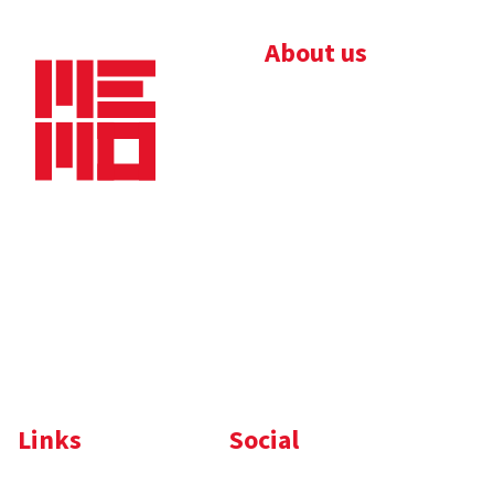
About us
Bedrijfsbrochure
Nieuws
Downloads
Vacatures
Algemene
Maaskade 20, 5347 KD
voorwaarden
Oss
Tel.
+31 (0)412 632 032
E-mail
info@memo-oss.nl
K.v.K.: 16082740
Links
Social
Komelon
LinkedIn