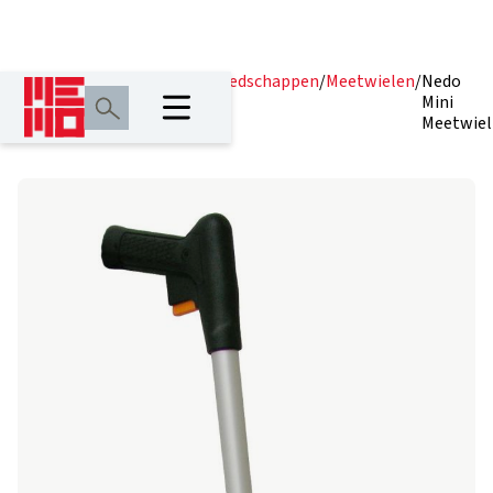
Home
/
Producten
/
Meetgereedschappen
/
Meetwielen
/
Nedo
Mini
Meetwiel