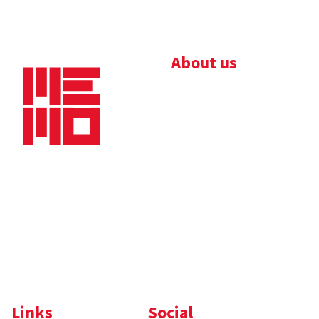
About us
Bedrijfsbrochure
Nieuws
Downloads
Vacatures
Algemene
Maaskade 20, 5347 KD
voorwaarden
Oss
Tel.
+31 (0)412 632 032
E-mail
info@memo-oss.nl
K.v.K.: 16082740
Links
Social