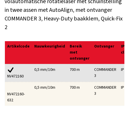
volautomatische rotatielaser met schuinstelling
in twee assen met AutoAlign, met ontvanger
COMMANDER 3, Heavy-Duty baakklem, Quick-Fix
2
Artikelcode
Nauwkeurigheid
Bereik
Ontvanger
IP-
met
clas
ontvanger
0,5 mm/10m
700 m
COMMANDER
IP 67
3
NV472160
0,5 mm/10m
700 m
COMMANDER
IP 67
3
NV472160-
632