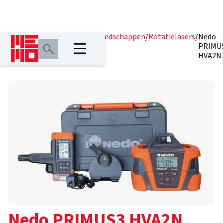
Home
/
Producten
/
Lasergereedschappen
/
Rotatielasers
/
Nedo
PRIMU
HVA2N
Nedo PRIMUS3 HVA2N