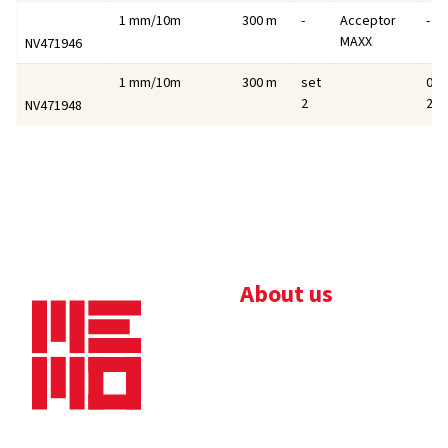
1 mm/10m
300 m
-
Acceptor
-
MAXX
NV471946
1 mm/10m
300 m
set
0,78
2
2,0
NV471948
About us
Bedrijfsbrochure
Nieuws
Downloads
Vacatures