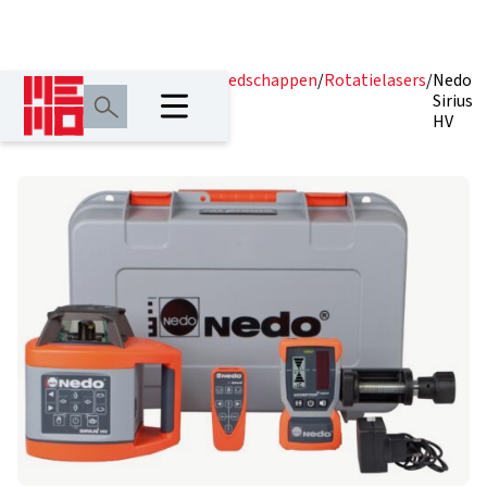
Home
/
Producten
/
Lasergereedschappen
/
Rotatielasers
/
Nedo
Sirius
HV