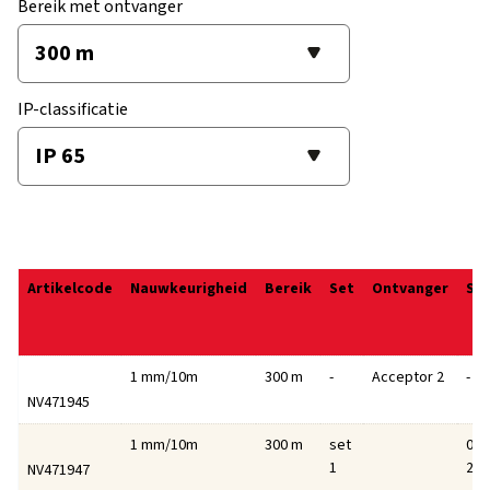
Bereik met ontvanger
IP-classificatie
Artikelcode
Nauwkeurigheid
Bereik
Set
Ontvanger
Sta
1 mm/10m
300 m
-
Acceptor 2
-
NV471945
1 mm/10m
300 m
set
0,80
1
2,7
NV471947