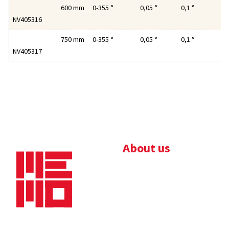
600 mm
0-355 °
0,05 °
0,1 °
NV405316
750 mm
0-355 °
0,05 °
0,1 °
NV405317
About us
Bedrijfsbrochure
Nieuws
Downloads
Vacatures