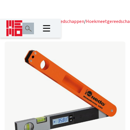
Home
/
Producten
/
Meetgereedschappen
/
Hoekmeetgereedscha