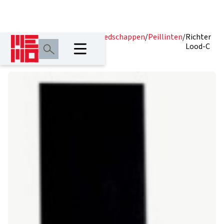
Home
/
Producten
/
Meetgereedschappen
/
Peillinten
/
Richter
Lood-C