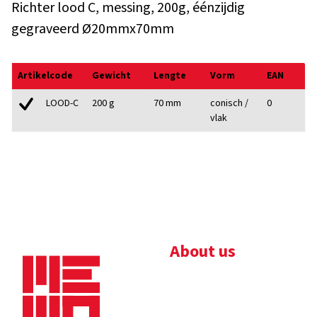
Richter lood C, messing, 200g, éénzijdig
gegraveerd Ø20mmx70mm
Artikelcode
Gewicht
Lengte
Vorm
EAN
200 g
70 mm
conisch /
0
LOOD-C
vlak
About us
Bedrijfsbrochure
Nieuws