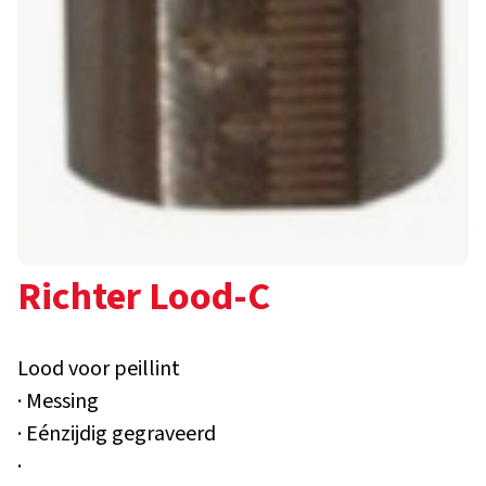
Richter Lood-C
Lood voor peillint
· Messing
· Eénzijdig gegraveerd
·