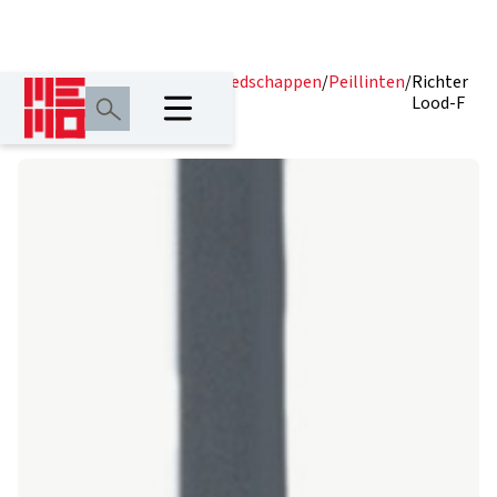
Home
/
Producten
/
Meetgereedschappen
/
Peillinten
/
Richter
Lood-F