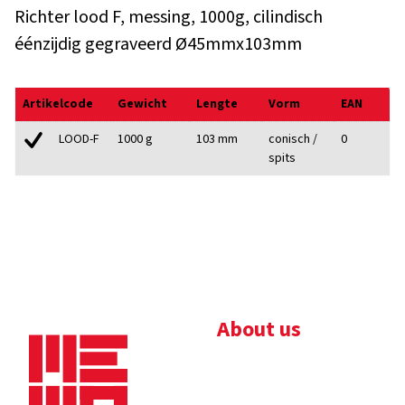
Richter lood F, messing, 1000g, cilindisch
éénzijdig gegraveerd Ø45mmx103mm
Artikelcode
Gewicht
Lengte
Vorm
EAN
1000 g
103 mm
conisch /
0
LOOD-F
spits
About us
Bedrijfsbrochure
Nieuws