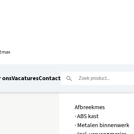
atmax
Stanley 
 ons
Vacatures
Contact
Afbreekmes
· ABS kast
· Metalen binnenwerk