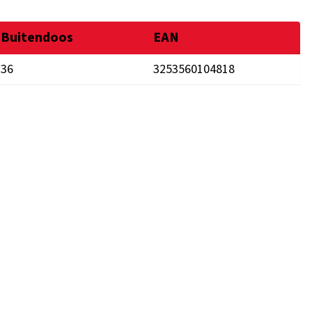
Buitendoos
EAN
36
3253560104818