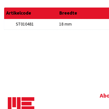
Artikelcode
Breedte
ST010481
18 mm
Abo
Bedr