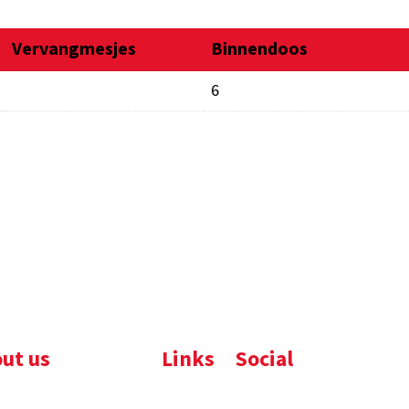
Vervangmesjes
Binnendoos
6
ut us
Links
Social
ijfsbrochure
Komelon
LinkedIn