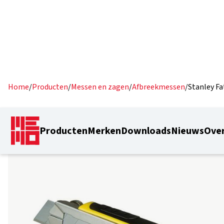
Home
/
Producten
/
Messen en zagen
/
Afbreekmessen
/
Stanley F
Producten
Merken
Downloads
Nieuws
Over