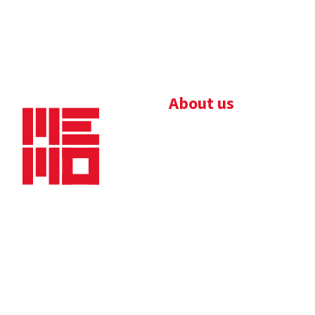
About us
Bedrijfsbrochure
Nieuws
Downloads
Vacatures
Algemene
Maaskade 20, 5347 KD
voorwaarden
Oss
Tel.
+31 (0)412 632 032
E-mail
info@memo-oss.nl
K.v.K.: 16082740