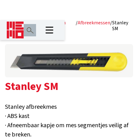
Home
/
Producten
/
Messen en
/
Afbreekmessen
/
Stanley
zagen
SM
Stanley SM
Stanley afbreekmes
· ABS kast
· Afneembaar kapje om mes segmentjes veilig af
te breken.