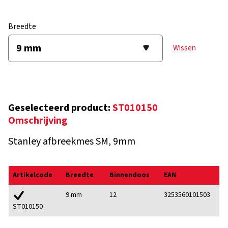
Breedte
Wissen
Geselecteerd product:
ST010150
Omschrijving
Stanley afbreekmes SM, 9mm
Artikelcode
Breedte
Binnendoos
EAN
9 mm
12
3253560101503
ST010150