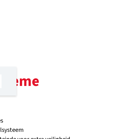
Xtreme
es
elsysteem