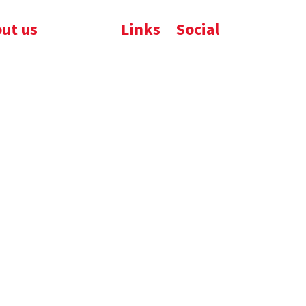
ut us
Links
Social
ijfsbrochure
Komelon
LinkedIn
uws
Nedo
nloads
atures
emene voorwaarden