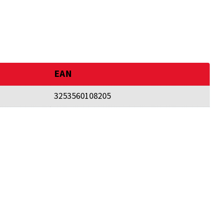
EAN
3253560108205