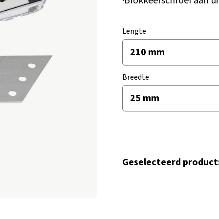
·Blokkeerschroef aan ui
Lengte
Breedte
Geselecteerd product