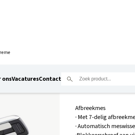
treme
Stanley 
 ons
Vacatures
Contact
Afbreekmes
· Met 7-delig afbreekm
· Automatisch meswiss