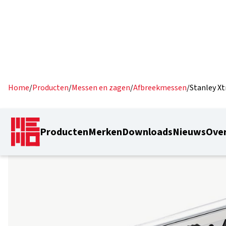
Home
/
Producten
/
Messen en zagen
/
Afbreekmessen
/
Stanley X
Producten
Merken
Downloads
Nieuws
Over