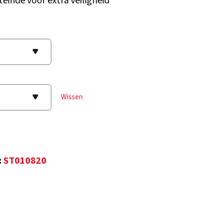
teinde voor extra veiligheid
Wissen
:
ST010820