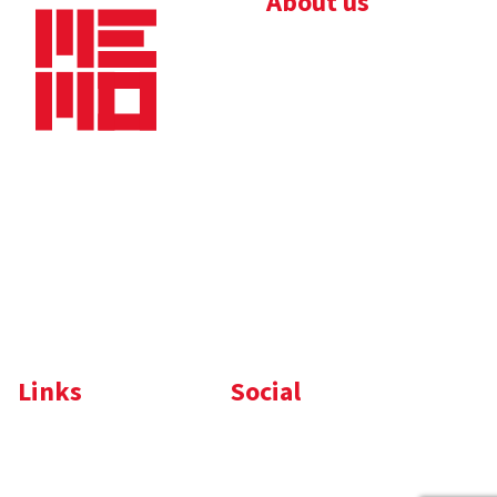
About us
Bedrijfsbrochure
Nieuws
Downloads
Vacatures
Algemene
Maaskade 20, 5347 KD
voorwaarden
Oss
Tel.
+31 (0)412 632 032
E-mail
info@memo-oss.nl
K.v.K.: 16082740
Links
Social
Komelon
LinkedIn
Nedo