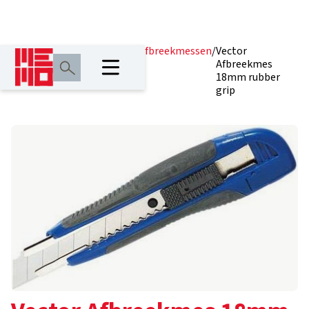
Home
/
Producten
/
Messen
/
Afbreekmessen
/
Vector
en
Afbreekmes
zagen
18mm rubber
grip