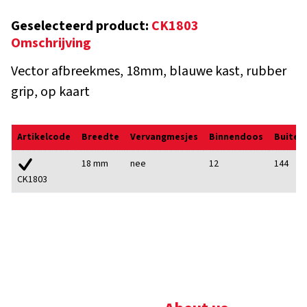
Geselecteerd product:
CK1803
Omschrijving
Vector afbreekmes, 18mm, blauwe kast, rubber
grip, op kaart
Artikelcode
Breedte
Vervangmesjes
Binnendoos
Buiten
18 mm
nee
12
144
CK1803