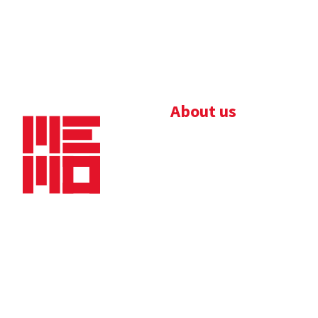
About us
Bedrijfsbrochure
Nieuws
Downloads
Vacatures
Algemene
Maaskade 20, 5347 KD
voorwaarden
Oss
Tel.
+31 (0)412 632 032
E-mail
info@memo-oss.nl