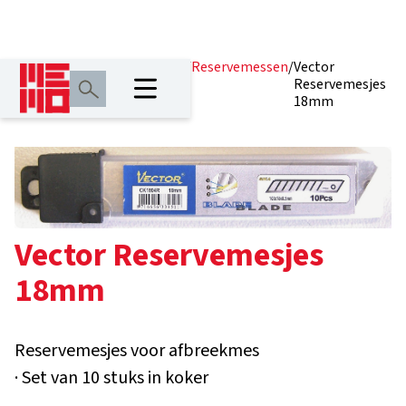
Home
/
Producten
/
Messen
/
Reservemessen
/
Vector
en zagen
Reservemesjes
18mm
Vector Reservemesjes
18mm
Reservemesjes voor afbreekmes
· Set van 10 stuks in koker