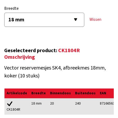
Breedte
Wissen
Geselecteerd product:
CK1804R
Omschrijving
Vector reservemesjes SK4, afbreekmes 18mm,
koker (10 stuks)
Artikelcode
Breedte
Binnendoos
Buitendoos
EAN
18 mm
20
240
871665633
CK1804R