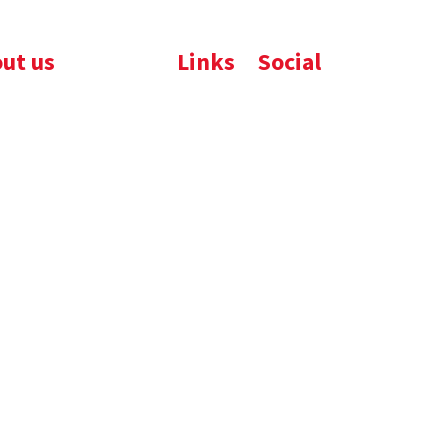
ut us
Links
Social
ijfsbrochure
Komelon
LinkedIn
uws
Nedo
nloads
atures
emene voorwaarden