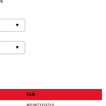
ng
EAN
4010873316210