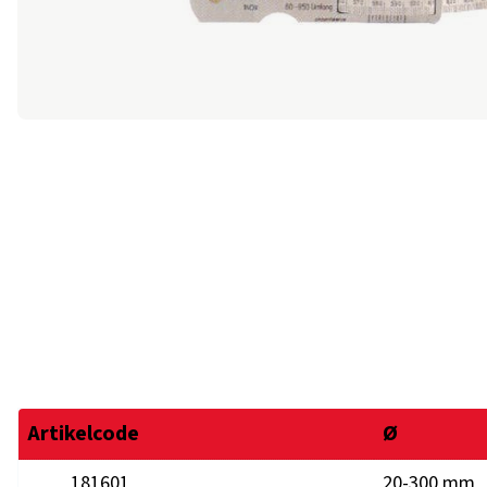
Artikelcode
Ø
181601
20-300 mm