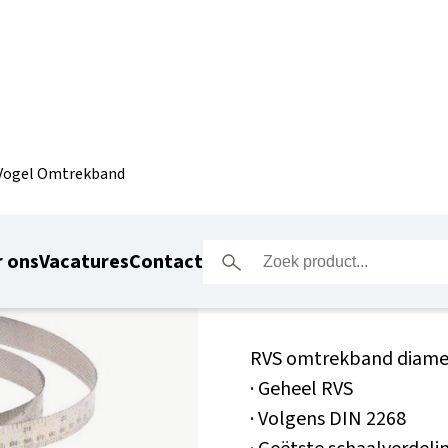
Vogel Omtrekband
Vogel Om
 ons
Vacatures
Contact
RVS omtrekband diamet
· Geheel RVS
· Volgens DIN 2268