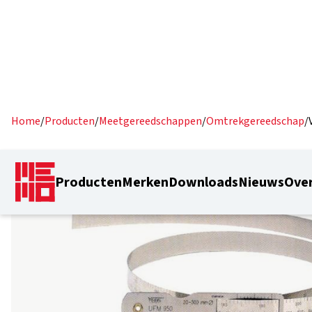
Home
/
Producten
/
Meetgereedschappen
/
Omtrekgereedschap
/
Producten
Merken
Downloads
Nieuws
Over