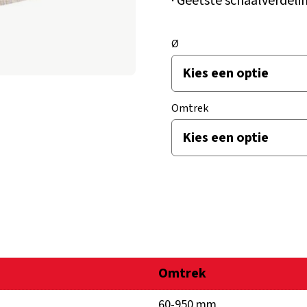
· Geëtste schaalverdeli
Ø
Omtrek
Omtrek
60-950 mm