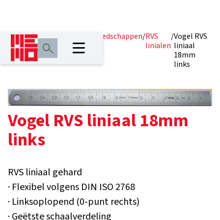
Home
/
Producten
/
Meetgereedschappen
/
RVS
/
Vogel RVS
linialen
liniaal
18mm
links
Vogel RVS liniaal 18mm
links
RVS liniaal gehard
· Flexibel volgens DIN ISO 2768
· Linksoplopend (0-punt rechts)
· Geëtste schaalverdeling