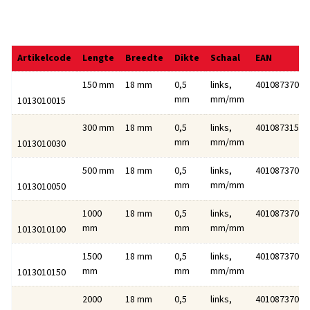
Artikelcode
Lengte
Breedte
Dikte
Schaal
EAN
150 mm
18 mm
0,5
links,
40108737001
mm
mm/mm
1013010015
300 mm
18 mm
0,5
links,
40108731507
mm
mm/mm
1013010030
500 mm
18 mm
0,5
links,
40108737010
mm
mm/mm
1013010050
1000
18 mm
0,5
links,
40108737011
mm
mm
mm/mm
1013010100
1500
18 mm
0,5
links,
40108737011
mm
mm
mm/mm
1013010150
2000
18 mm
0,5
links,
40108737012