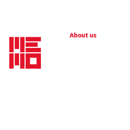
About us
Bedrijfsbrochure
Nieuws
Downloads
Vacatures
Algemene
Maaskade 20, 5347 KD
voorwaarden
Oss
Tel.
+31 (0)412 632 032
E-mail
info@memo-oss.nl
K.v.K.: 16082740