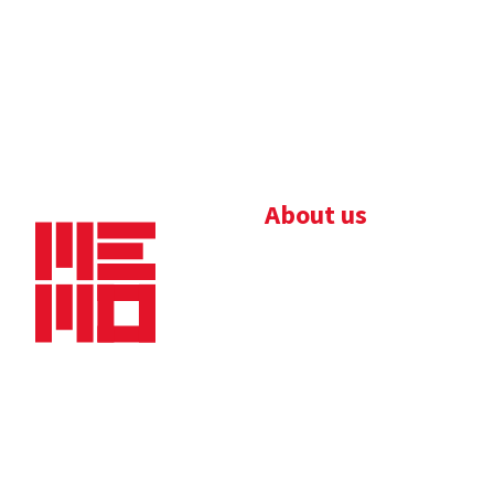
About us
Bedrijfsbrochure
Nieuws
Downloads
Vacatures
Algemene
Maaskade 20, 5347 KD
voorwaarden
Oss
Tel.
+31 (0)412 632 032