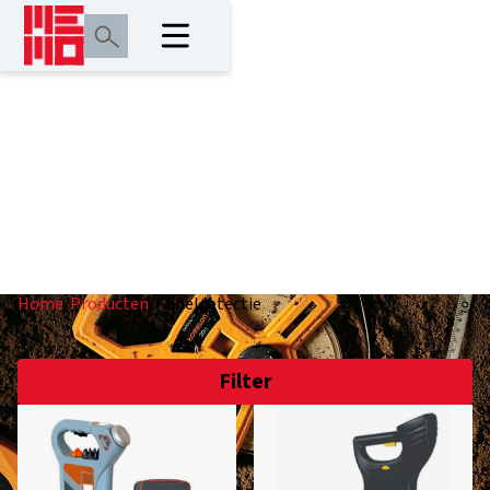
Kabeldetectie
Home
/
Producten
/
Kabeldetectie
Filter