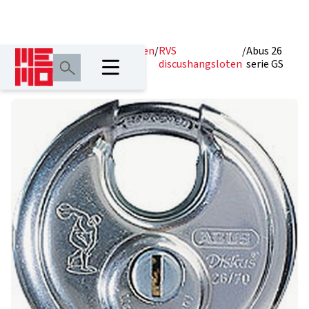
Home
/
Producten
/
Hangsloten
/
RVS
/
Abus 26
discushangsloten
serie GS