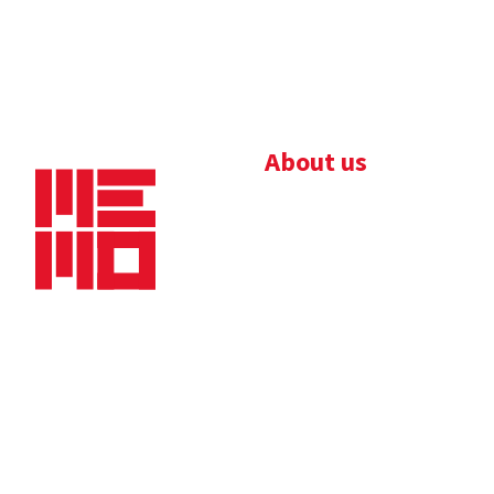
About us
Bedrijfsbrochure
Nieuws
Downloads
Vacatures
Algemene
Maaskade 20, 5347 KD
voorwaarden
Oss
Tel.
+31 (0)412 632 032
E-mail
info@memo-oss.nl
K.v.K.: 16082740