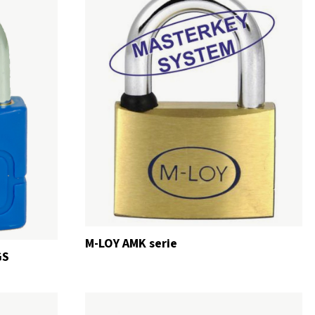
M-LOY AMK serie
GS