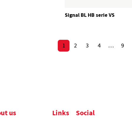
Signal BL HB serie VS
1
2
3
4
…
9
ut us
Links
Social
ijfsbrochure
Komelon
LinkedIn