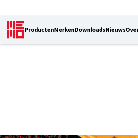
Producten
Merken
Downloads
Nieuws
Over
Hangsloten
Home
/
Producten
/
Hangsloten