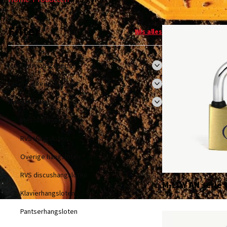
Filter
Wis alles
Meetgereedschappen
Lasergereedschappen
Hangsloten
Messing hangsloten
RVS Hangsloten
Overige hangsloten
RVS discushangsloten
M-LOY AN serie 
Klavierhangsloten
Pantserhangsloten