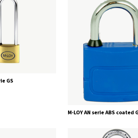
rie GS
M-LOY AN serie ABS coated 