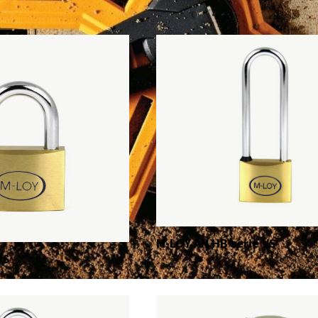
M-LOY AN HB serie VS
VS