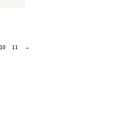
10
11
→