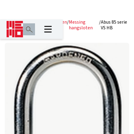
Home
/
Producten
/
Hangsloten
/
Messing
/
Abus 85 serie
hangsloten
VS HB