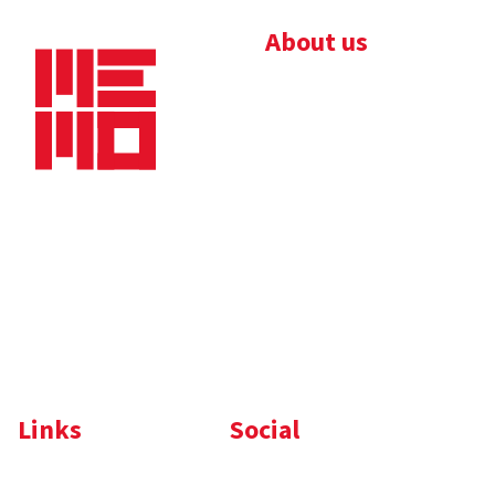
About us
Bedrijfsbrochure
Nieuws
Downloads
Vacatures
Algemene
Maaskade 20, 5347 KD
voorwaarden
Oss
Tel.
+31 (0)412 632 032
E-mail
info@memo-oss.nl
K.v.K.: 16082740
Links
Social
Komelon
LinkedIn