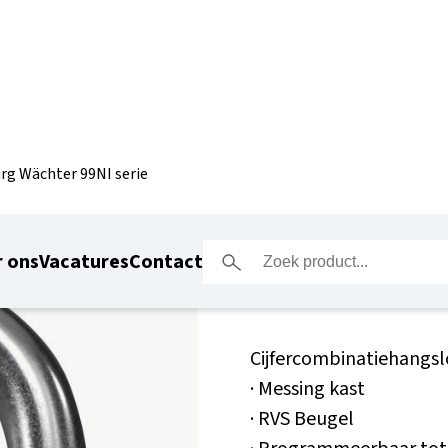
rg Wächter 99NI serie
Burg Wäc
 ons
Vacatures
Contact
Cijfercombinatiehangsl
· Messing kast
· RVS Beugel