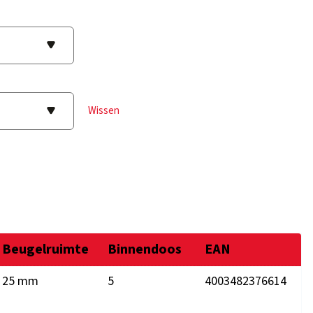
Wissen
Beugelruimte
Binnendoos
EAN
25 mm
5
4003482376614