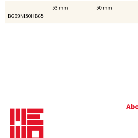
53 mm
50 mm
BG99NI50HB65
Abo
Bedr
Nie