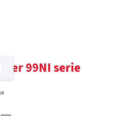
hter 99NI serie
ot