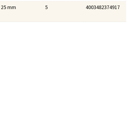
25 mm
5
4003482374917