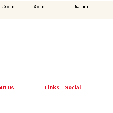
25 mm
8 mm
65 mm
ut us
Links
Social
ijfsbrochure
Komelon
LinkedIn
uws
Nedo