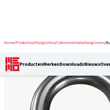
Home
/
Producten
/
Hangsloten
/
Cijfercombinatiehangsloten
/
Bu
Producten
Merken
Downloads
Nieuws
Over