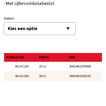
· Met cijfercombinatieslot
Haken
Artikelcode
Haken
EAN
20 st
4003482359006
BG-KC20C
36 st
4003482359105
BG-KC36C