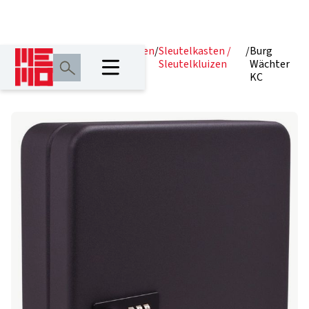
Home
/
Producten
/
Hangsloten
/
Sleutelkasten /
/
Burg
Sleutelkluizen
Wächter
KC