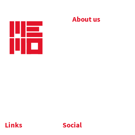
About us
Bedrijfsbrochure
Nieuws
Downloads
Vacatures
Algemene
Maaskade 20, 5347 KD
voorwaarden
Oss
Tel.
+31 (0)412 632 032
E-mail
info@memo-oss.nl
K.v.K.: 16082740
Links
Social